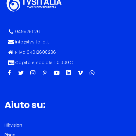
0495791126
info@tvsitalia.it
P.iva 04012600286
Capitale sociale 110.000€
Aiuto su:
Hikvision
Risco