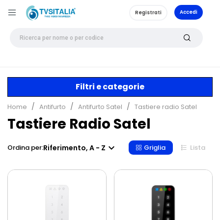
Accedi
Registrati
Filtri e categorie
Home
Antifurto
Antifurto Satel
Tastiere radio Satel
Tastiere Radio Satel

Riferimento, A - Z
Ordina per:
Griglia
Lista