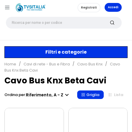
Accedi
Registrati
Filtri e categorie
Home
Cavi di rete - Bus e Fibra
Cavo Bus Knx
Cavo
Bus Knx Beta Cavi
Cavo Bus Knx Beta Cavi

Riferimento, A - Z
Ordina per:
Griglia
Lista