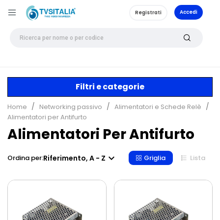
Accedi
Registrati
Filtri e categorie
Home
Networking passivo
Alimentatori e Schede Relè
Alimentatori per Antifurto
Alimentatori Per Antifurto

Riferimento, A - Z
Ordina per:
Griglia
Lista