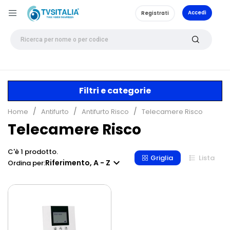
Accedi
Registrati
Filtri e categorie
Home
Antifurto
Antifurto Risco
Telecamere Risco
Telecamere Risco
C'è 1 prodotto.
Griglia
Lista

Riferimento, A - Z
Ordina per: