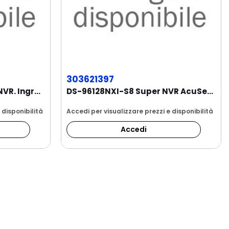
303621397
DS-96128NI-M8/R Super NVR. Ingressi video 128...
DS-96128NXI-S8 Super NVR AcuSense. Ingressi...
 disponibilità
Accedi per visualizzare prezzi e disponibilità
Accedi