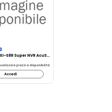
3
DS-96128NXI-S8R Super NVR AcuSense. Ingressi...
ualizzare prezzi e disponibilità
Accedi