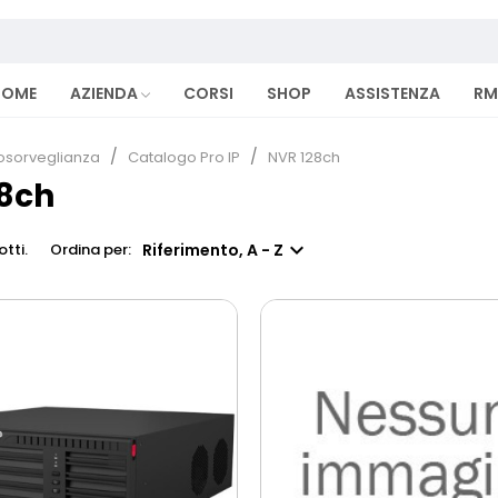
HOME
AZIENDA
CORSI
SHOP
ASSISTENZA
RM
osorveglianza
Catalogo Pro IP
NVR 128ch
8ch

Riferimento, A - Z
tti.
Ordina per: