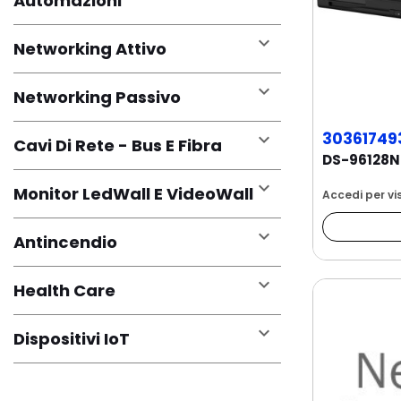
Automazioni

Networking Attivo

Networking Passivo
30361749

Cavi Di Rete - Bus E Fibra

Monitor LedWall E VideoWall
Accedi per vis

Antincendio

Health Care

Dispositivi IoT