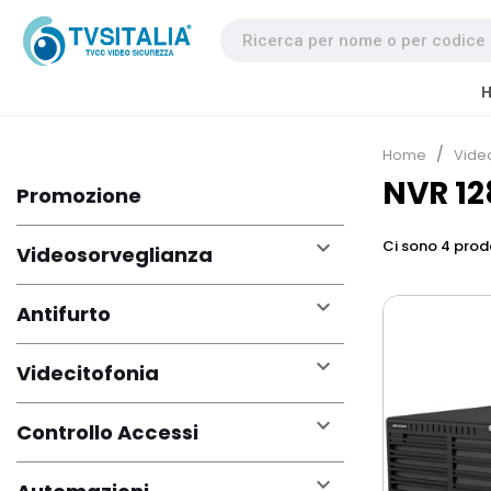
Home
Vide
NVR 12
Promozione

Ci sono 4 prodo
Videosorveglianza

Antifurto

Videcitofonia

Controllo Accessi
