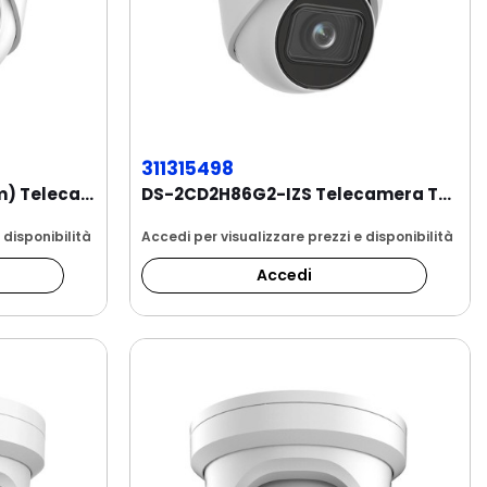
311315498
DS-2CD2386G2-IU(2.8mm) Telecamera Turret IP...
DS-2CD2H86G2-IZS Telecamera Turret IP...
 disponibilità
Accedi per visualizzare prezzi e disponibilità
Accedi