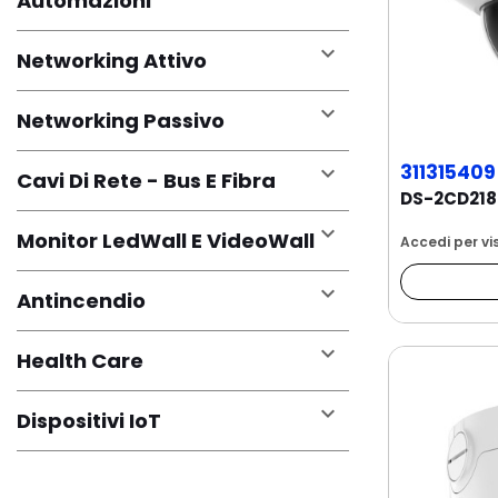
Automazioni

Networking Attivo

Networking Passivo
311315409

Cavi Di Rete - Bus E Fibra

Monitor LedWall E VideoWall
Accedi per vis

Antincendio

Health Care

Dispositivi IoT