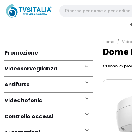
Home
Vide
Dome I
Promozione

Ci sono 23 prod
Videosorveglianza

Antifurto

Videcitofonia

Controllo Accessi
