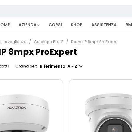
HOME
AZIENDA
CORSI
SHOP
ASSISTENZA
RM
osorveglianza
Catalogo Pro IP
Dome IP 8mpx ProExpert
P 8mpx ProExpert

Riferimento, A - Z
otti.
Ordina per: