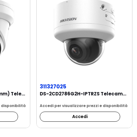
311327025
DS-2CD2383G2-LI2U(2.8mm) Telecamera Turret 8MP...
DS-2CD2786G2H-IPTRZS Telecamera Dome 8MP...
 disponibilità
Accedi per visualizzare prezzi e disponibilità
Accedi