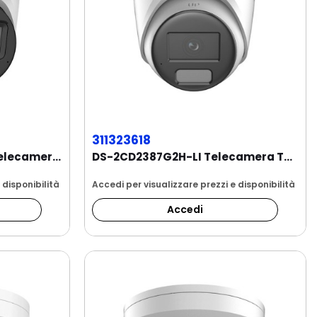
311323618
DS-2CD2H83G2-LIZS2U Telecamera Turret 8MP Smart...
DS-2CD2387G2H-LI Telecamera Turret 2.8mm Smart...
 disponibilità
Accedi per visualizzare prezzi e disponibilità
Accedi