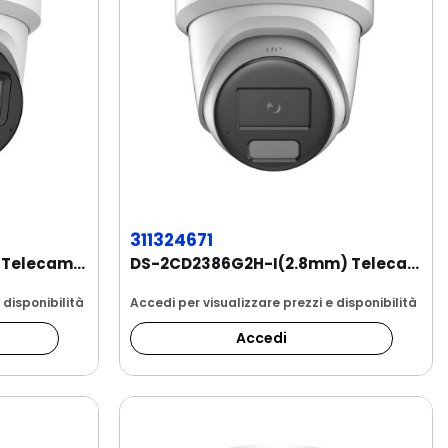
311324671
DS-2CD2387G2H-LISU/SL Telecamera Turret 2.8mm...
DS-2CD2386G2H-I(2.8mm) Telecamera Turret 8MP...
 disponibilità
Accedi per visualizzare prezzi e disponibilità
Accedi