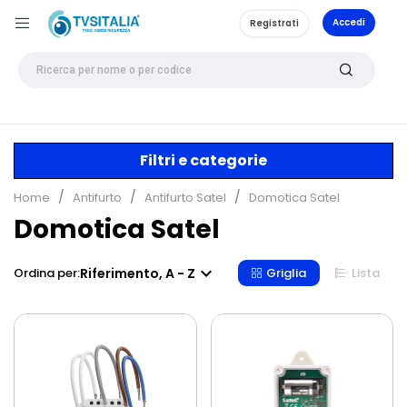
Accedi
Registrati
Filtri e categorie
Home
Antifurto
Antifurto Satel
Domotica Satel
Domotica Satel

Riferimento, A - Z
Ordina per:
Griglia
Lista