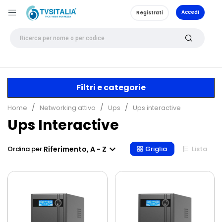
Accedi
Registrati
Filtri e categorie
Home
Networking attivo
Ups
Ups interactive
Ups Interactive

Riferimento, A - Z
Ordina per:
Griglia
Lista