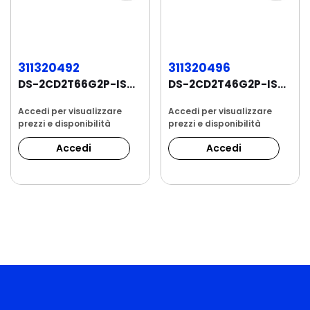
311320492
311320496
DS-2CD2T66G2P-ISU/SL Telecamera Panoramica...
DS-2CD2T46G2P-ISU/SL Telecamera Panoramica...
Accedi per visualizzare
Accedi per visualizzare
prezzi e disponibilità
prezzi e disponibilità
Accedi
Accedi