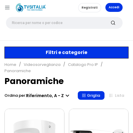
Accedi
Registrati
Filtri e categorie
Home
Videosorveglianza
Catalogo Pro IP
Panoramiche
Panoramiche

Riferimento, A - Z
Ordina per:
Griglia
Lista