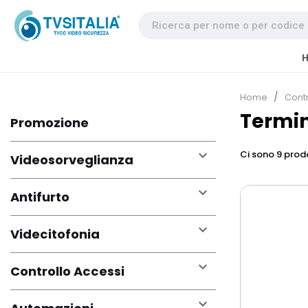
Home
Contr
Termin
Promozione

Ci sono 9 prodo
Videosorveglianza

Antifurto

Videcitofonia

Controllo Accessi
