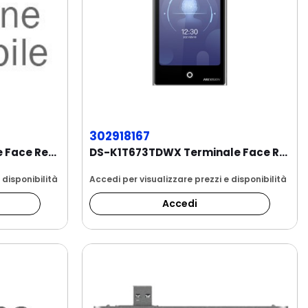
302918167
DS-K1T680D-E1 Terminale Face Recognition and...
DS-K1T673TDWX Terminale Face Recognition,...
 disponibilità
Accedi per visualizzare prezzi e disponibilità
Accedi