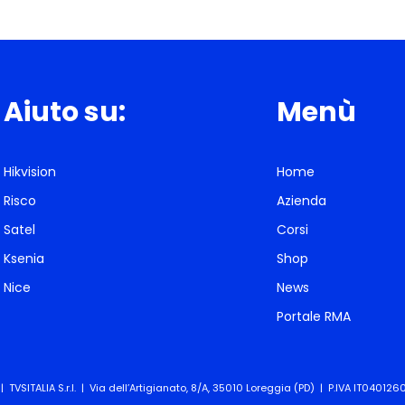
Aiuto su:
Menù
Hikvision
Home
Risco
Azienda
Satel
Corsi
Ksenia
Shop
Nice
News
Portale RMA
 TVSITALIA S.r.l. | Via dell’Artigianato, 8/A, 35010 Loreggia (PD) | P.IVA IT04012