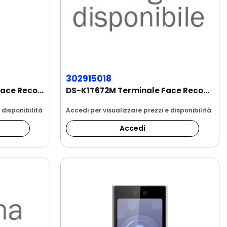
302915018
DS-K1T671MF Terminale Face Recognition da...
DS-K1T672M Terminale Face Recognition, touch...
 disponibilità
Accedi per visualizzare prezzi e disponibilità
Accedi