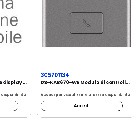
305701134
DS-K1T673DWX Terminale display touch screen da...
DS-KAB670-WE Modulo di controllo remoto con...
 disponibilità
Accedi per visualizzare prezzi e disponibilità
Accedi