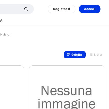
Registrati
Accedi
A
ikvision
Griglia
Lista